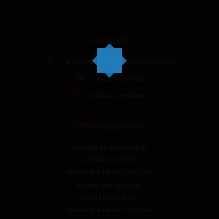
Kontakt
Grabenstraße 16, 65183 Wiesbaden
0611 45036723
sontaya_wiesbaden
Öffnungszeiten
Sonntag bis Donnerstag:
17:00 bis 23:00 Uhr
Warme Küche bis 22:00 Uhr
Freitag und Samstag:
17:00 bis 00:00 Uhr
Warme Küche bis 22:30 Uhr